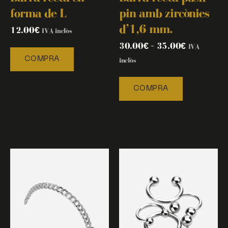
forma de L
pin amb zircònies
d’1,6 mm.
12.00
€
IVA inclòs
30.00
€
–
35.00
€
IVA
COMPRA
inclòs
COMPRA