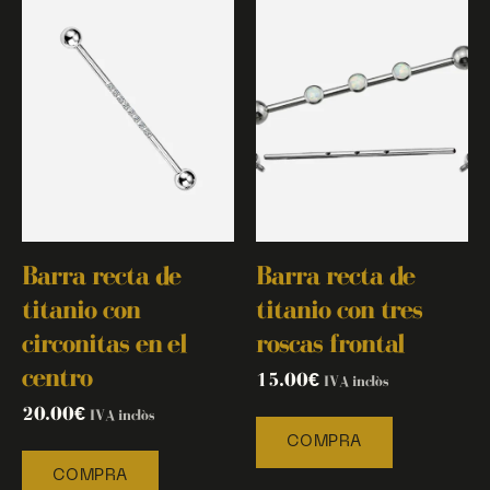
Barra recta de
Barra recta de
titanio con
titanio con tres
circonitas en el
roscas frontal
centro
15.00
€
IVA inclòs
20.00
€
IVA inclòs
COMPRA
COMPRA