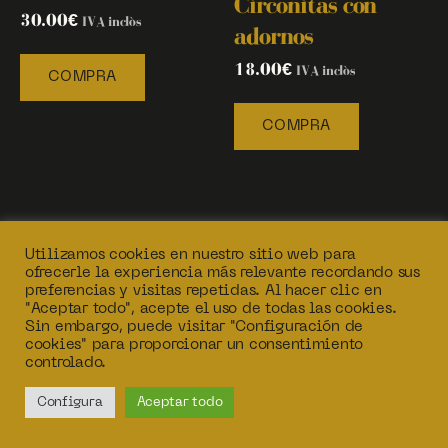
Circonitas con
Circonitas con
adornos
adornos
30.00
€
18.00
€
IVA inclòs
IVA inclòs
COMPRA
COMPRA
Utilizamos cookies en nuestro sitio web para
ofrecerle la experiencia más relevante recordando sus
preferencias y visitas repetidas. Al hacer clic en
"Aceptar todo", acepte el uso de todas las cookies.
Sin embargo, puede visitar "Configuración de
cookies" para proporcionar un consentimiento
controlado.
Configura
Aceptar todo