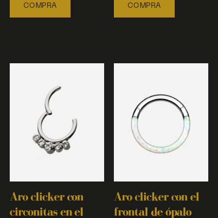
COMPRA
COMPRA
Aro clicker con
Aro clicker con el
circonitas en el
frontal de ópalo