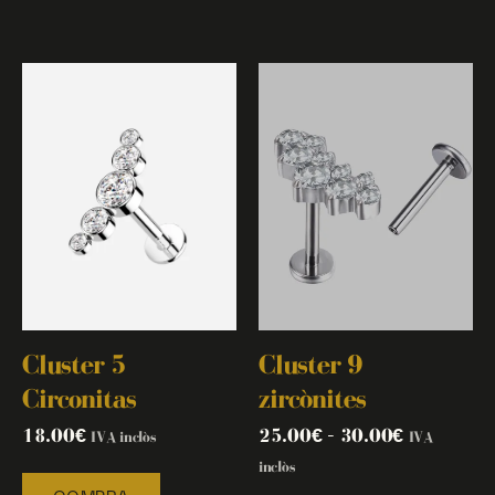
Cluster 5
Cluster 9
Circonitas
zircònites
18.00
€
25.00
€
–
30.00
€
IVA inclòs
IVA
inclòs