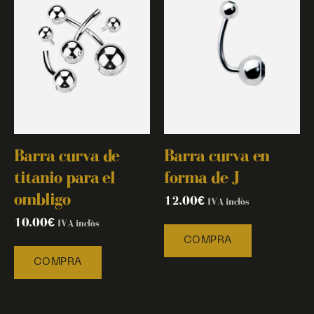
Barra curva de
Barra curva en
titanio para el
forma de J
ombligo
12.00
€
IVA inclòs
10.00
€
IVA inclòs
COMPRA
COMPRA