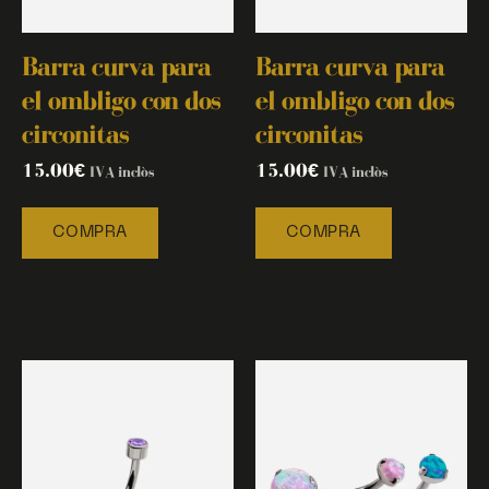
Barra curva para
Barra curva para
el ombligo con dos
el ombligo con dos
circonitas
circonitas
15.00
€
15.00
€
IVA inclòs
IVA inclòs
COMPRA
COMPRA