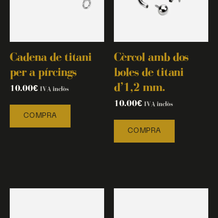
Cadena de titani
Cèrcol amb dos
per a pírcings
boles de titani
d’1,2 mm.
10.00
€
IVA inclòs
10.00
€
IVA inclòs
COMPRA
COMPRA