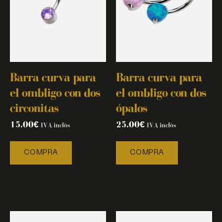
Barra curva para
Barra curva para
el ombligo con dos
el ombligo con dos
circonitas
ópalos
15.00
€
25.00
€
IVA inclòs
IVA inclòs
COMPRA
COMPRA