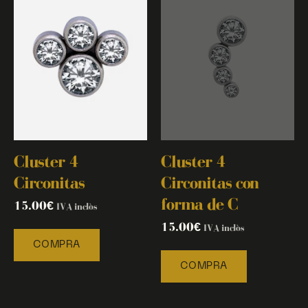
Cluster 4
Cluster 4
Circonitas
Circonitas con
forma de C
15.00
€
IVA inclòs
15.00
€
IVA inclòs
COMPRA
COMPRA