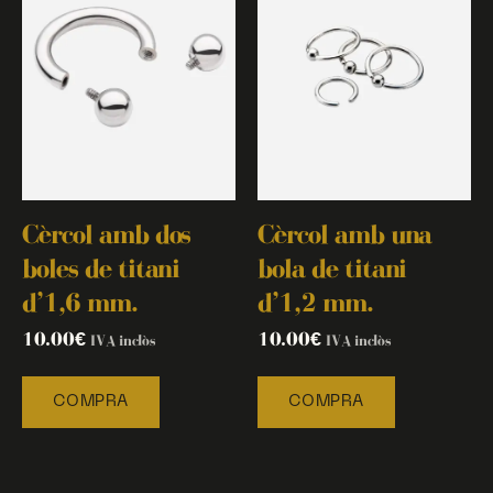
Cèrcol amb dos
Cèrcol amb una
boles de titani
bola de titani
d’1,6 mm.
d’1,2 mm.
10.00
€
10.00
€
IVA inclòs
IVA inclòs
COMPRA
COMPRA