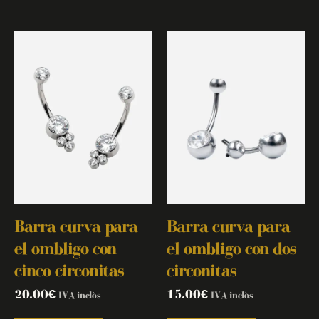
Barra curva para
Barra curva para
el ombligo con
el ombligo con dos
cinco circonitas
circonitas
20.00
€
15.00
€
IVA inclòs
IVA inclòs