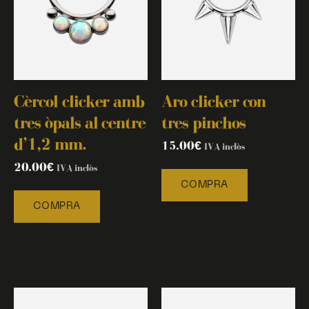
Cèrcol clicker amb
Aro clicker con
tres òpals al centre
tres pinchos
d’1,2 mm.
15.00
€
IVA inclòs
20.00
€
IVA inclòs
COMPRA
COMPRA