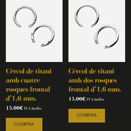
Cèrcol de titani
Cèrcol de titani
amb cuatre
amb dos rosques
rosques frontal
frontal d’1,6 mm.
d’1,6 mm.
15.00
€
IVA inclòs
15.00
€
IVA inclòs
COMPRA
COMPRA