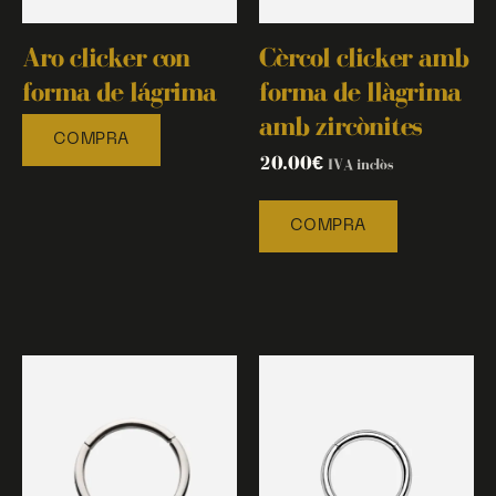
Aro clicker con
Cèrcol clicker amb
forma de lágrima
forma de llàgrima
amb zircònites
COMPRA
20.00
€
IVA inclòs
COMPRA