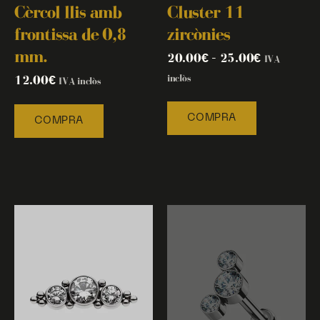
Cèrcol llis amb
Cluster 11
frontissa de 0,8
zircònies
mm.
20.00
€
–
25.00
€
IVA
12.00
€
inclòs
IVA inclòs
COMPRA
COMPRA