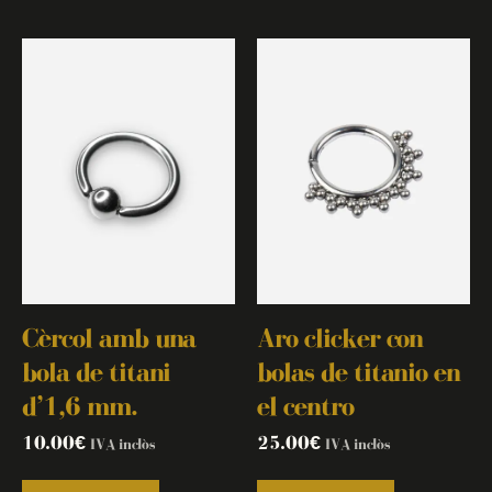
Cèrcol amb una
Aro clicker con
bola de titani
bolas de titanio en
d’1,6 mm.
el centro
10.00
€
25.00
€
IVA inclòs
IVA inclòs