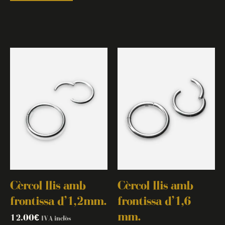
Cèrcol llis amb
Cèrcol llis amb
frontissa d’1,2mm.
frontissa d’1,6
mm.
12.00
€
IVA inclòs