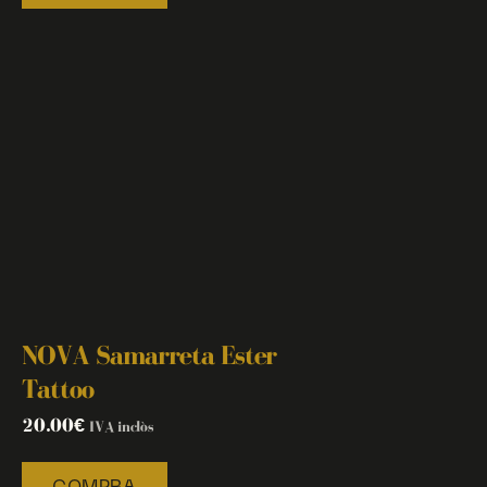
NOVA Samarreta Ester
Tattoo
20.00
€
IVA inclòs