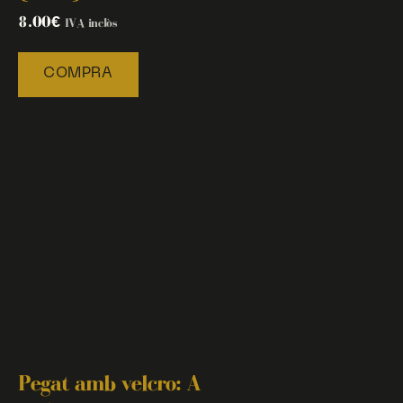
8.00
€
IVA inclòs
COMPRA
Pegat amb velcro: A