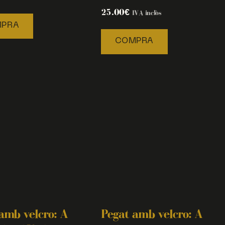
25.00
€
IVA inclòs
PRA
COMPRA
amb velcro: A
Pegat amb velcro: A