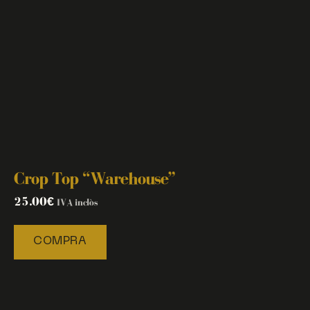
Crop Top “Warehouse”
25.00
€
IVA inclòs
COMPRA