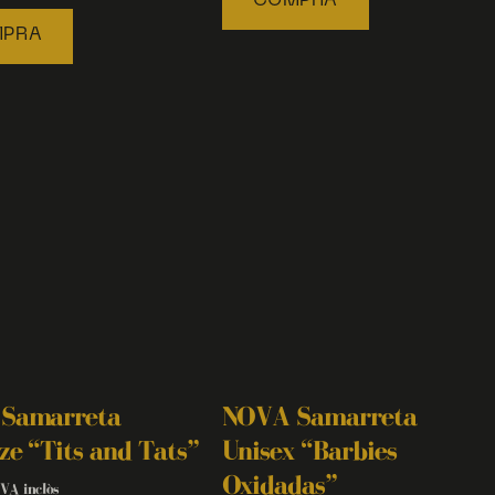
COMPRA
PRA
Samarreta
NOVA Samarreta
ze “Tits and Tats”
Unisex “Barbies
Oxidadas”
IVA inclòs