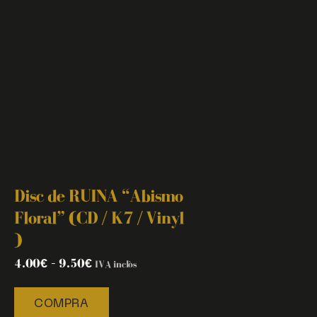
Disc de RUINA “Abismo
Floral” (CD / K7 / Vinyl
)
4.00
€
–
9.50
€
IVA inclòs
COMPRA