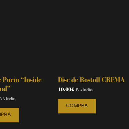
e Purín “Inside
Disc de Rostoll CREMA
nd”
10.00
€
IVA inclòs
IVA inclòs
COMPRA
PRA