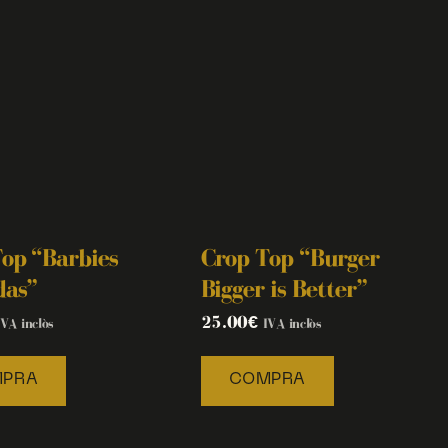
op “Barbies
Crop Top “Burger
das”
Bigger is Better”
25.00
€
IVA inclòs
IVA inclòs
PRA
COMPRA