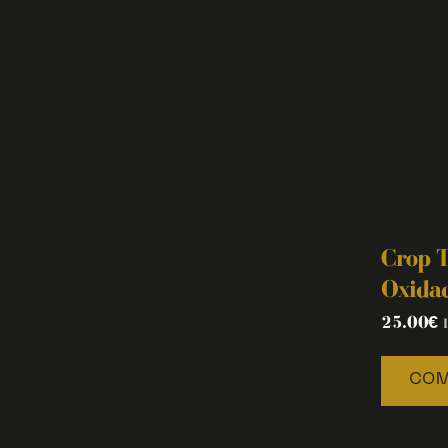
Crop T
Oxida
25.00
€
COM