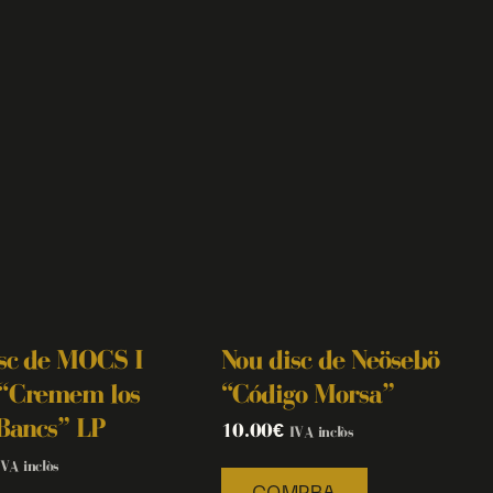
sc de MOCS I
Nou disc de Neösebö
“Cremem los
“Código Morsa”
Bancs” LP
10.00
€
IVA inclòs
IVA inclòs