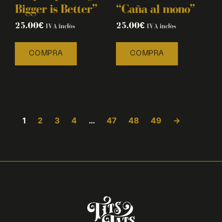
Bigger is Better”
“Caña al mono”
25.00
€
25.00
€
IVA inclòs
IVA inclòs
COMPRA
COMPRA
1
2
3
4
…
47
48
49
→