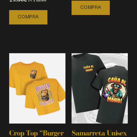
IVA inclòs
COMPRA
COMPRA
Crop Top “Burger
Samarreta Unisex