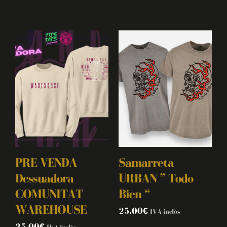
PRE-VENDA
Samarreta
Dessuadora
URBAN ” Todo
COMUNITAT
Bien “
WAREHOUSE
25.00
€
IVA inclòs
25.00
€