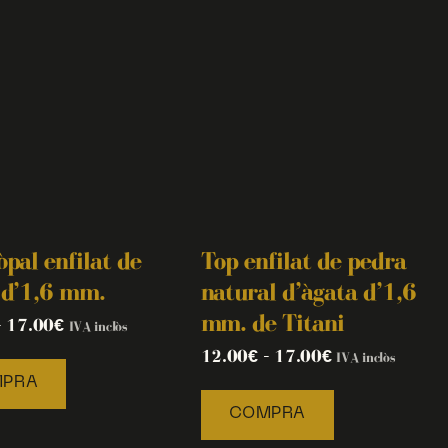
òpal enfilat de
Top enfilat de pedra
 d’1,6 mm.
natural d’àgata d’1,6
mm. de Titani
–
17.00
€
IVA inclòs
12.00
€
–
17.00
€
IVA inclòs
PRA
COMPRA