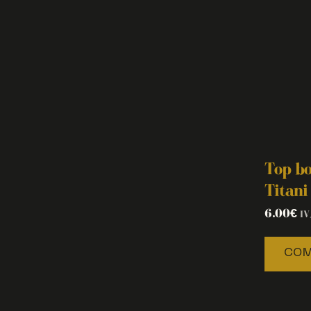
Top bo
Titani
6.00
€
IV
COM