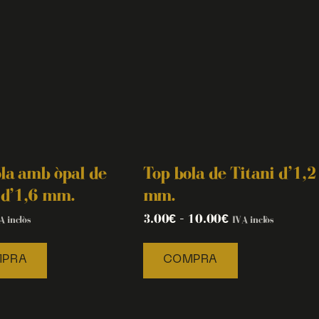
la amb òpal de
Top bola de Titani d’1,2
 d’1,6 mm.
mm.
3.00
€
–
10.00
€
A inclòs
IVA inclòs
PRA
COMPRA