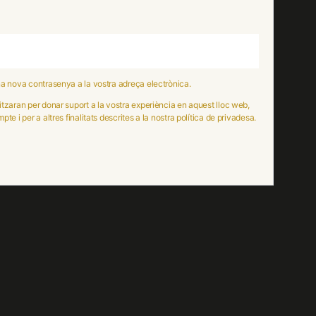
una nova contrasenya a la vostra adreça electrònica.
itzaran per donar suport a la vostra experiència en aquest lloc web,
pte i per a altres finalitats descrites a la nostra
política de privadesa
.