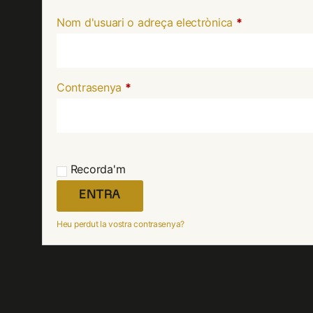
Nom d'usuari o adreça electrònica
*
Contrasenya
*
Recorda'm
ENTRA
Heu perdut la vostra contrasenya?