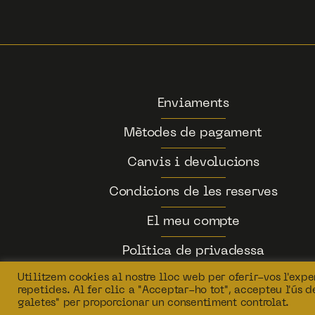
Enviaments
Mètodes de pagament
Canvis i devolucions
Condicions de les reserves
El meu compte
Política de privadessa
Utilitzem cookies al nostre lloc web per oferir-vos l'exper
repetides. Al fer clic a "Acceptar-ho tot", accepteu l'ús 
galetes" per proporcionar un consentiment controlat.