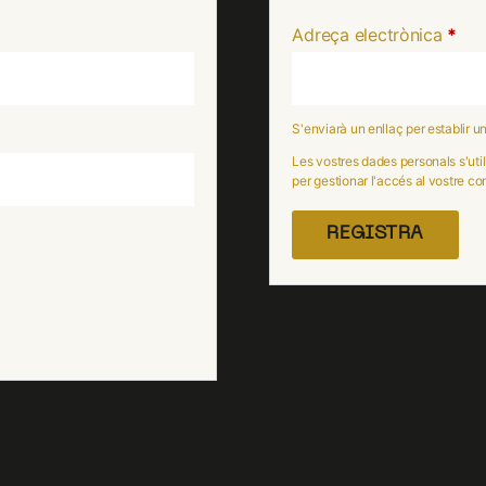
Adreça electrònica
*
S'enviarà un enllaç per establir 
Les vostres dades personals s'util
per gestionar l'accés al vostre com
REGISTRA