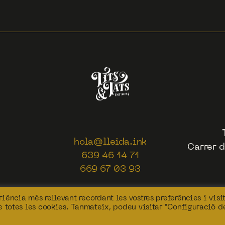
hola@lleida.ink
Carrer d
639 46 14 71
669 67 03 93
iència més rellevant recordant les vostres preferències i visi
de totes les cookies. Tanmateix, podeu visitar "Configuració d