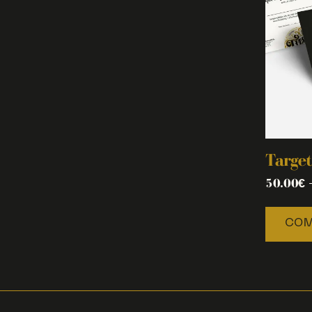
Target
50.00
€
COM