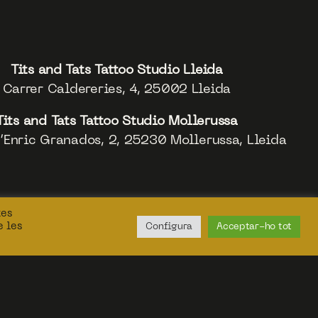
Tits and Tats Tattoo Studio Lleida
Carrer Caldereries, 4, 25002 Lleida
Tits and Tats Tattoo Studio Mollerussa
’Enric Granados, 2, 25230 Mollerussa, Lleida
tes
e les
Configura
Acceptar-ho tot
ment web TITS AND TATS