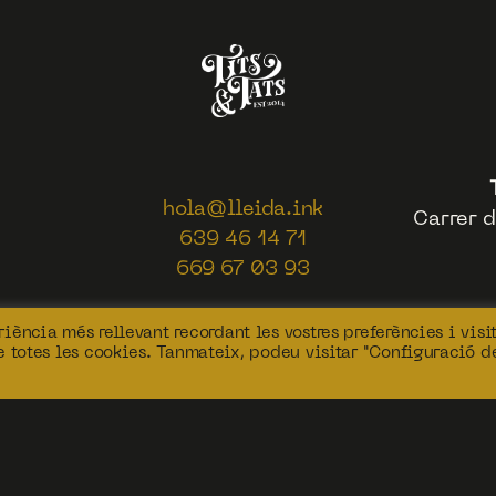
hola@lleida.ink
Carrer d
639 46 14 71
669 67 03 93
iència més rellevant recordant les vostres preferències i visi
de totes les cookies. Tanmateix, podeu visitar "Configuració d
 and Tats Tattoo Studio | Disseny i desenvolupa