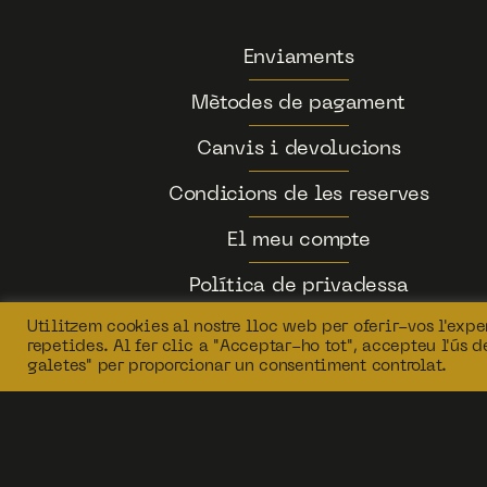
Enviaments
Mètodes de pagament
Canvis i devolucions
Condicions de les reserves
El meu compte
Política de privadessa
Utilitzem cookies al nostre lloc web per oferir-vos l'exper
repetides. Al fer clic a "Acceptar-ho tot", accepteu l'ús 
galetes" per proporcionar un consentiment controlat.
Copyright © 2026 Tits