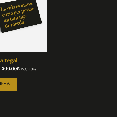
a regal
–
500.00
€
IVA inclòs
PRA