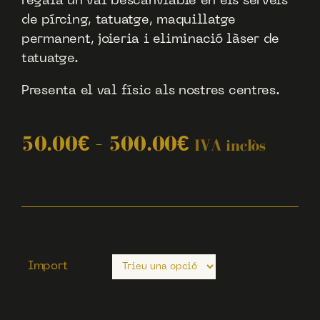
regala un val bescanviable en els serveis
de pírcing, tatuatge, maquillatge
permanent, joieria i eliminació làser de
tatuatge.
Presenta el val físic als nostres centres.
50.00
€
–
500.00
€
IVA inclòs
Import