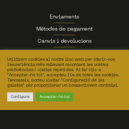
Enviaments
Mètodes de pagament
Canvis i devolucions
Condicions de les reserves
Utilitzem cookies al nostre lloc web per oferir-vos
l'experiència més rellevant recordant les vostres
El meu compte
preferències i visites repetides. Al fer clic a
"Acceptar-ho tot", accepteu l'ús de totes les cookies.
Política de privadessa
Tanmateix, podeu visitar "Configuració de les
galetes" per proporcionar un consentiment controlat.
Configura
Acceptar-ho tot
Copyright © 2026 Tits and Tats Tattoo Studio | Disseny i
desenvolupament web TITS AND TATS