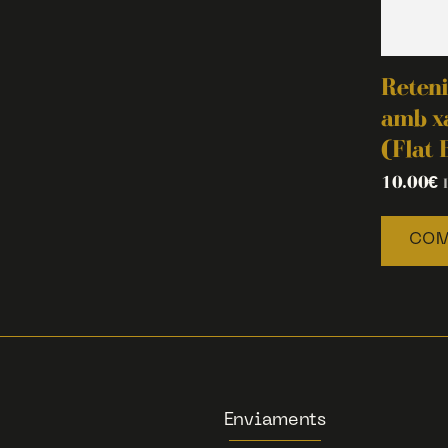
Reteni
amb xa
(Flat 
10.00
€
COM
Enviaments