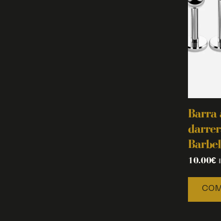
Barra 
darrer
Barbel
10.00
€
COM