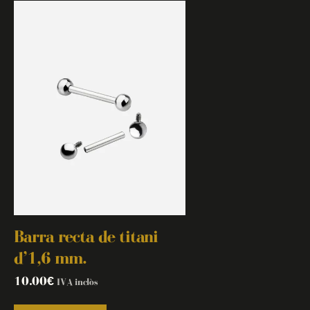
Barra recta de titani
d’1,6 mm.
10.00
€
IVA inclòs