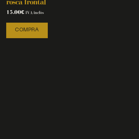
rosca frontal
15.00
€
IVA inclòs
COMPRA