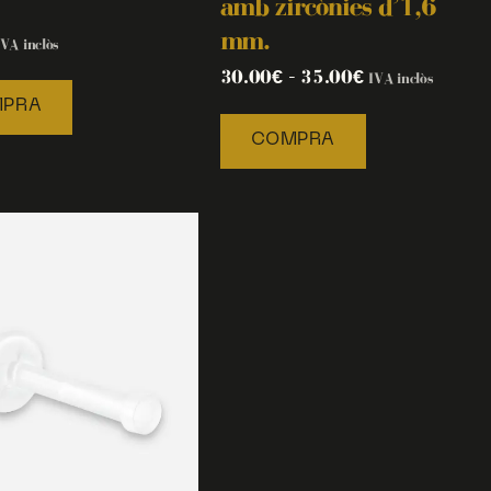
amb zircònies d’1,6
mm.
IVA inclòs
30.00
€
–
35.00
€
IVA inclòs
PRA
COMPRA