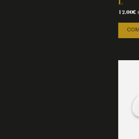
L
12.00
€
COM