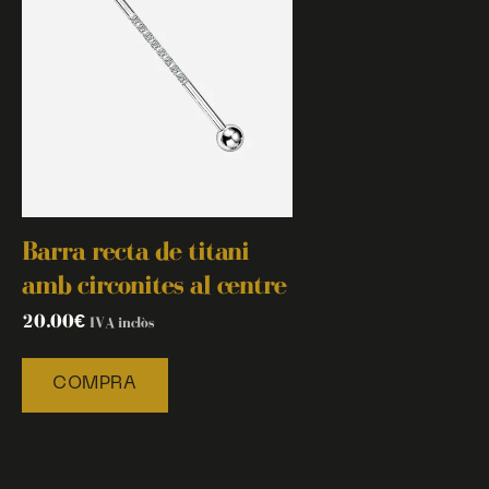
Barra recta de titani
amb circonites al centre
20.00
€
IVA inclòs
COMPRA