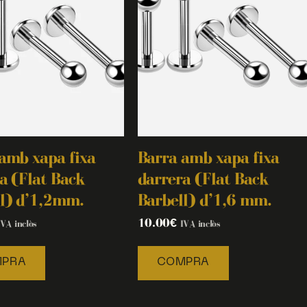
amb xapa fixa
Barra amb xapa fixa
a (Flat Back
darrera (Flat Back
l) d’1,2mm.
Barbell) d’1,6 mm.
10.00
€
IVA inclòs
IVA inclòs
PRA
COMPRA