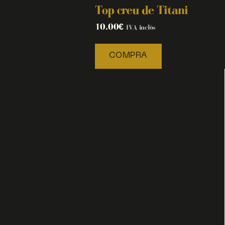
Top creu de Titani
10.00
€
IVA inclòs
COMPRA