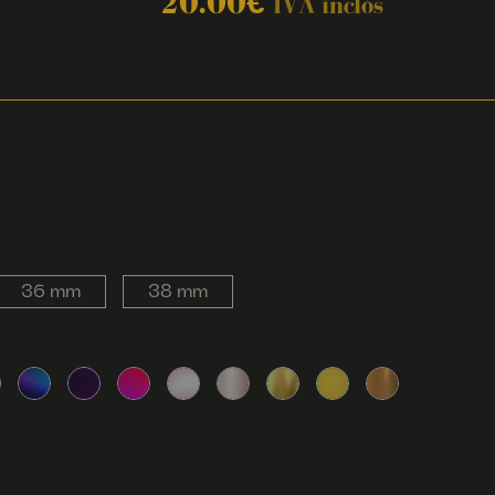
20.00
€
IVA inclòs
36 mm
38 mm