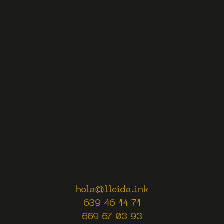
hola@lleida.ink
639 46 14 71
669 67 03 93