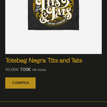
Totebag Negra Tits and Tats
10.00
€
7.00
€
IVA inclòs
COMPRA