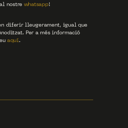
al nostre
whatsapp
!
en diferir lleugerament, igual que
 Anoditzat. Per a més informació
ueu
aquí
.