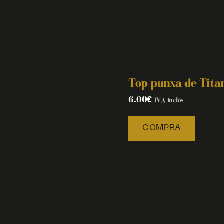
Top punxa de Tita
6.00
€
IVA inclòs
COMPRA