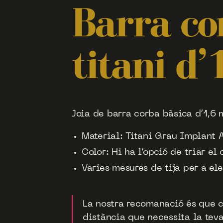
Barra co
titani d
Joia de barra corba bàsica d’1,6 
Material: Titani Grau Implant
Color: Hi ha l’opció de triar el 
Varies mesures de tija per a ele
La nostra recomanació és que c
distància que necessita la tev