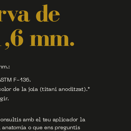
rva de
’1,6 mm.
mm.:
 ASTM F-136.
color de la joia (titani anoditzat).*
gir.
onsultis amb el teu aplicador la
a anatomia o que ens preguntis