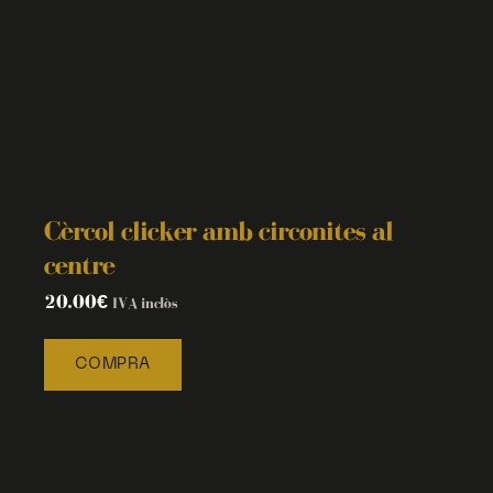
Cèrcol clicker amb circonites al
centre
20.00
€
IVA inclòs
COMPRA