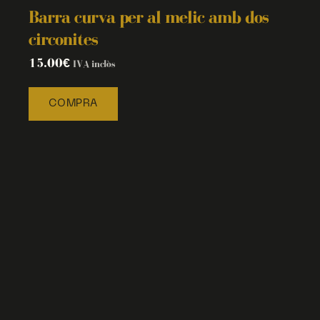
Barra curva per al melic amb dos
circonites
15.00
€
IVA inclòs
COMPRA