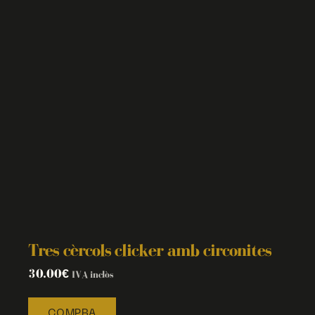
Tres cèrcols clicker amb circonites
30.00
€
IVA inclòs
COMPRA