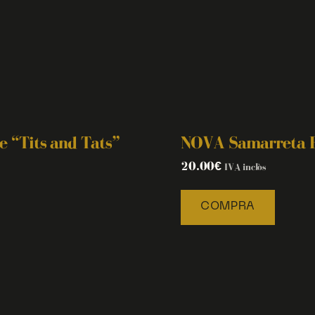
 “Tits and Tats”
NOVA Samarreta E
20.00
€
IVA inclòs
COMPRA