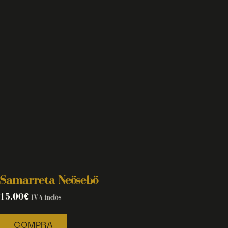
Samarreta Neösebö
15.00
€
IVA inclòs
COMPRA