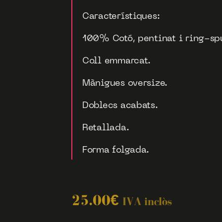
Característiques:
100% Cotó, pentinat i ring-sp
Coll emmarcat.
Mànigues oversize.
Doblecs acabats.
Retallada.
Forma folgada.
25.00
€
IVA inclòs