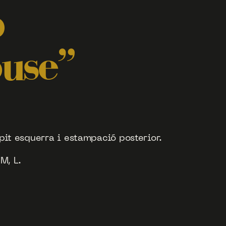
p
use”
pit esquerra i estampació posterior.
M, L.