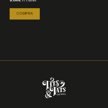
8.00
€
IVA inclòs
COMPRA