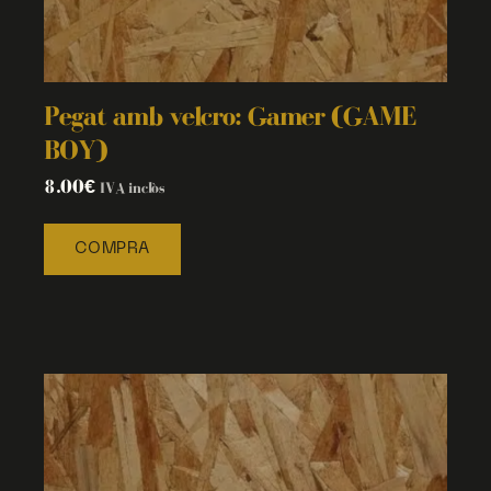
Pegat amb velcro: Gamer (GAME
BOY)
8.00
€
IVA inclòs
COMPRA