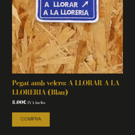
Pegat amb velcro: A LLORAR A LA
LLORERIA (Blau)
8.00
€
IVA inclòs
COMPRA