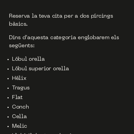
Reserva la teva cita per a dos pírcings
bàsics.
Dins d’aquesta categoria englobarem els
següents:
Lóbul orella
Lóbul superior orella
Hélix
Tragus
Flat
Conch
Cella
Melic