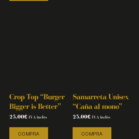
Crop Top “Burger
Samarreta Unisex
Bigger is Better”
“Caña al mono”
25.00
€
25.00
€
IVA inclòs
IVA inclòs
COMPRA
COMPRA