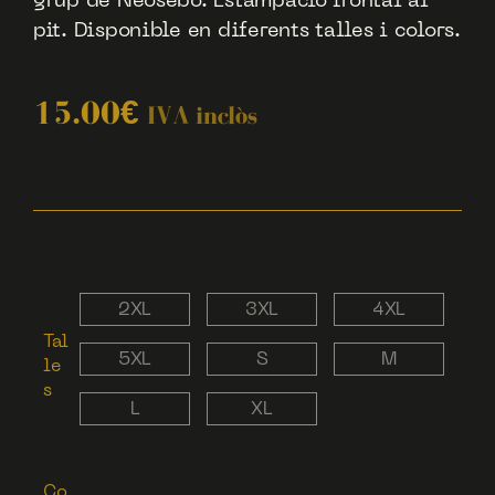
grup de Neösebö. Estampació frontal al
pit. Disponible en diferents talles i colors.
15.00
€
IVA inclòs
2XL
3XL
4XL
Tal
5XL
S
M
le
s
L
XL
Co