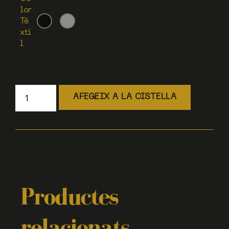
lor
Tè
xti
l
AFEGEIX A LA CISTELLA
Productes
relacionats