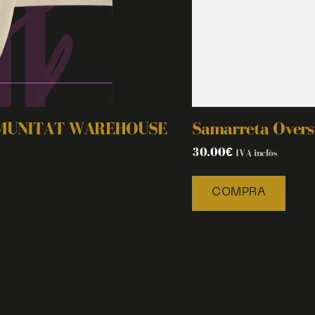
OMUNITAT WAREHOUSE
Samarreta Oversi
30.00
€
IVA inclòs
COMPRA