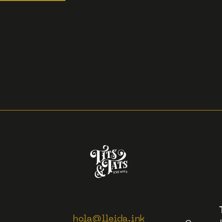
25.00
€
IVA inclòs
COMPRA