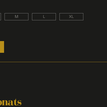
M
L
XL
onats