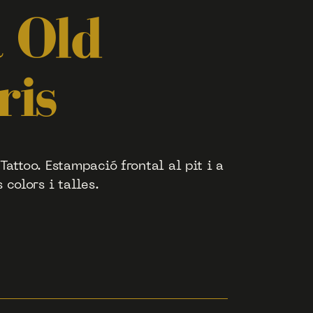
 Old
ris
attoo. Estampació frontal al pit i a
 colors i talles.