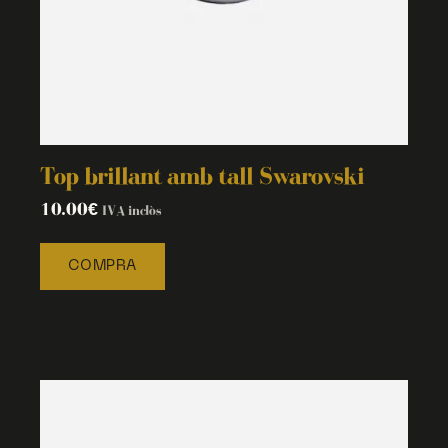
Top brillant amb tall Swarovski
10.00
€
IVA inclòs
COMPRA