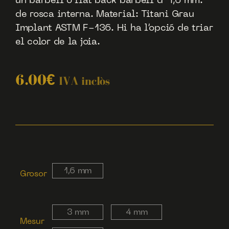
un barbell o flat back barbell d’ 1,6 mm.
de rosca interna. Material: Titani Grau
Implant ASTM F-136. Hi ha l’opció de triar
el color de la joia.
6.00
€
IVA inclòs
1,6 mm
Grosor
3 mm
4 mm
Mesur