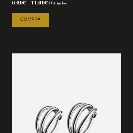
6.00
€
–
11.00
€
IVA inclòs
COMPRA