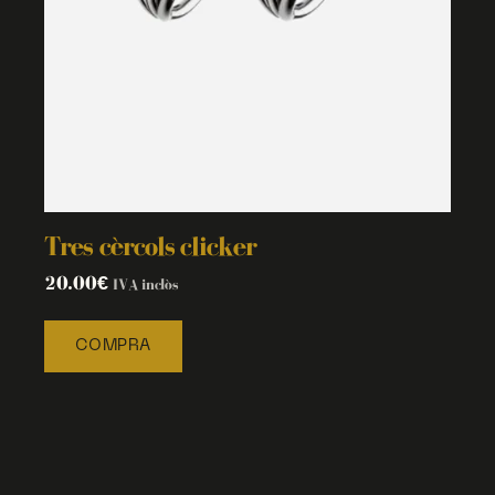
Tres cèrcols clicker
20.00
€
IVA inclòs
COMPRA