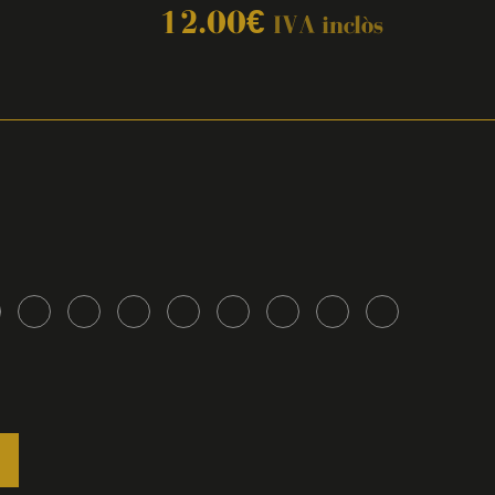
12.00
€
IVA inclòs