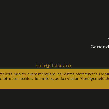
Carrer d
hola@lleida.ink
639 46 14 71
iència més rellevant recordant les vostres preferències i visi
669 67 03 93
de totes les cookies. Tanmateix, podeu visitar "Configuració d