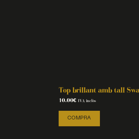
Top brillant amb tall Sw
10.00
€
IVA inclòs
COMPRA