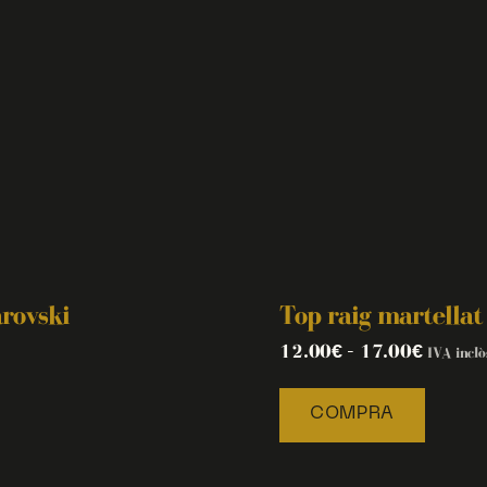
arovski
Top raig martellat
12.00
€
–
17.00
€
IVA inclò
COMPRA