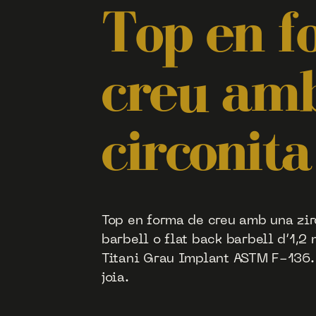
Top en f
creu am
circonita
Top en forma de creu amb una zir
barbell o flat back barbell d’1,2 
Titani Grau Implant ASTM F-136. H
joia.