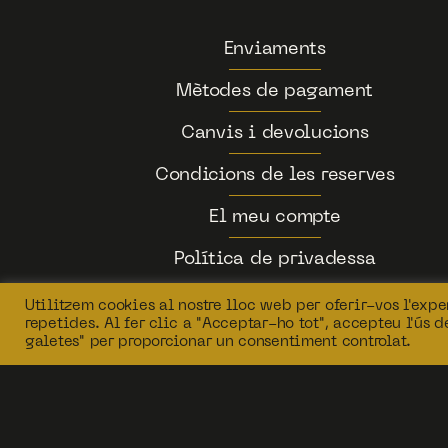
Enviaments
Mètodes de pagament
Canvis i devolucions
Condicions de les reserves
El meu compte
Política de privadessa
Utilitzem cookies al nostre lloc web per oferir-vos l'exper
repetides. Al fer clic a "Acceptar-ho tot", accepteu l'ús 
galetes" per proporcionar un consentiment controlat.