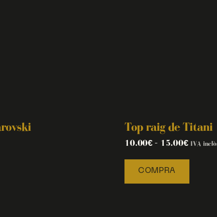
arovski
Top raig de Titani
10.00
€
–
15.00
€
IVA inclò
COMPRA