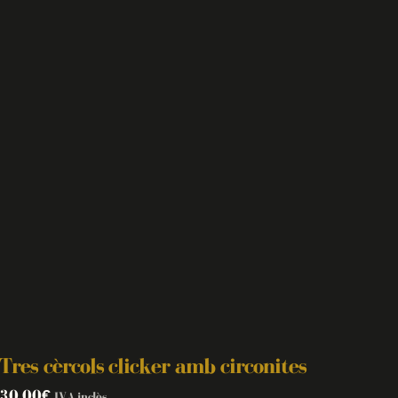
Tres cèrcols clicker amb circonites
30.00
€
IVA inclòs