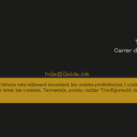
Carrer d
hola@lleida.ink
639 46 14 71
iència més rellevant recordant les vostres preferències i visi
669 67 03 93
de totes les cookies. Tanmateix, podeu visitar "Configuració d