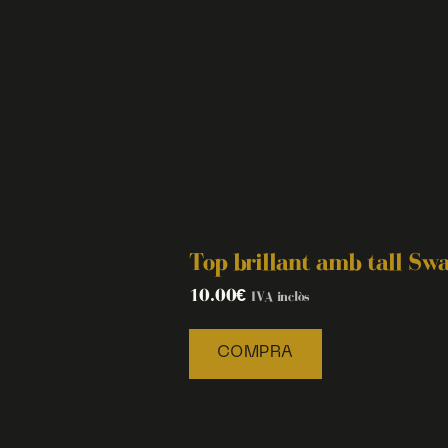
Top brillant amb tall Sw
10.00
€
IVA inclòs
COMPRA