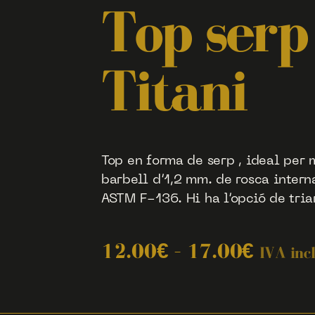
Top serp
Titani
Top en forma de serp , ideal per 
barbell d’1,2 mm. de rosca intern
ASTM F-136. Hi ha l’opció de triar
12.00
€
–
17.00
€
IVA inc