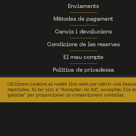
Enviaments
Mètodes de pagament
Canvis i devolucions
Condicions de les reserves
El meu compte
Política de privadessa
Utilitzem cookies al nostre lloc web per oferir-vos l'exper
repetides. Al fer clic a "Acceptar-ho tot", accepteu l'ús 
galetes" per proporcionar un consentiment controlat.