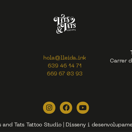
hola@lleida.ink
Carrer d
639 46 14 71
669 67 03 93
 and Tats Tattoo Studio | Disseny i desenvolupa