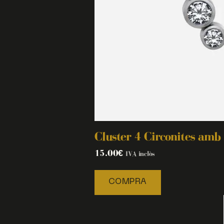
Cluster 4 Circonites amb
15.00
€
IVA inclòs
COMPRA