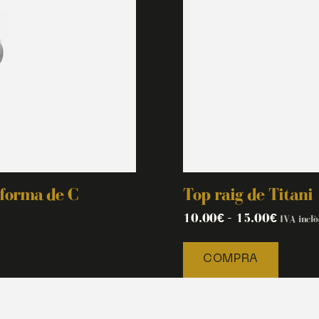
 forma de C
Top raig de Titani
10.00
€
–
15.00
€
IVA inclò
COMPRA