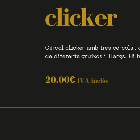
clicker
Cèrcol clicker amb tres cèrcols 
de diferents gruixos i llargs. Hi h
20.00
€
IVA inclòs