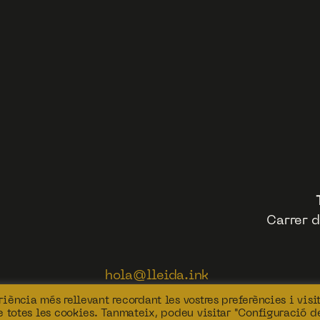
Carrer d
hola@lleida.ink
639 46 14 71
iència més rellevant recordant les vostres preferències i visi
669 67 03 93
de totes les cookies. Tanmateix, podeu visitar "Configuració d