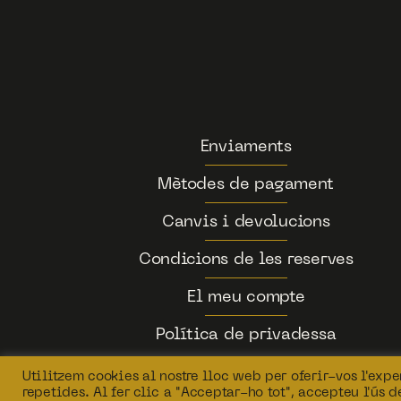
Enviaments
Mètodes de pagament
Canvis i devolucions
Condicions de les reserves
El meu compte
Política de privadessa
Utilitzem cookies al nostre lloc web per oferir-vos l'exper
repetides. Al fer clic a "Acceptar-ho tot", accepteu l'ús 