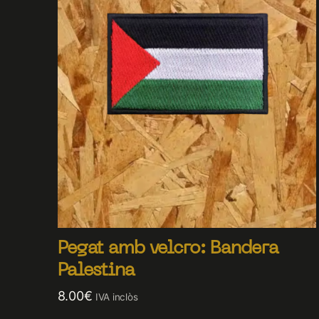
Pegat amb velcro: Bandera
Palestina
8.00
€
IVA inclòs