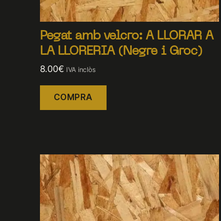
Pegat amb velcro: A LLORAR A
LA LLORERIA (Negre i Groc)
8.00
€
IVA inclòs
COMPRA