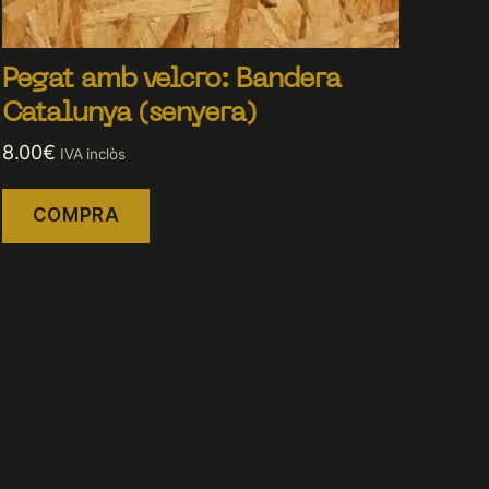
Pegat amb velcro: Bandera
Catalunya (senyera)
8.00
€
IVA inclòs
COMPRA