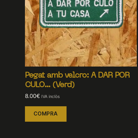
Pegat amb velcro: A DAR POR
CULO… (Verd)
8.00
€
IVA inclòs
COMPRA