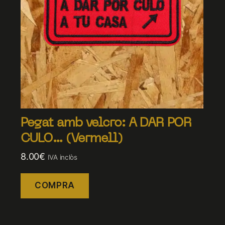
Pegat amb velcro: A DAR POR
CULO… (Vermell)
8.00
€
IVA inclòs
COMPRA