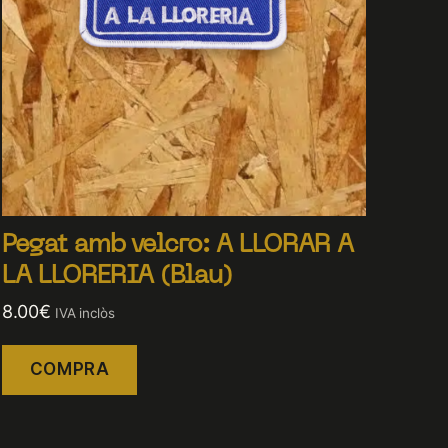
Pegat amb velcro: A LLORAR A
LA LLORERIA (Blau)
8.00
€
IVA inclòs
COMPRA