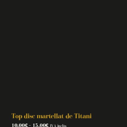
Top disc martellat de Titani
10.00
€
–
15.00
€
IVA inclòs