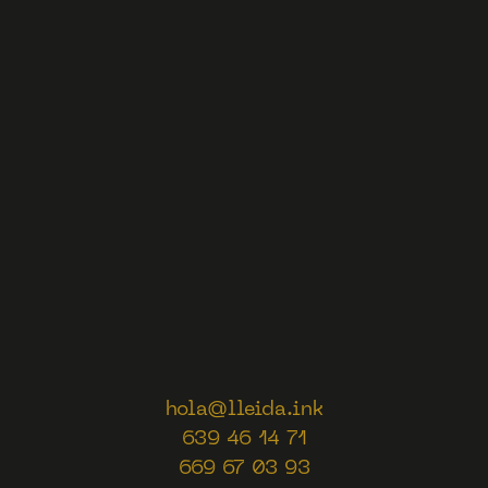
hola@lleida.ink
639 46 14 71
669 67 03 93