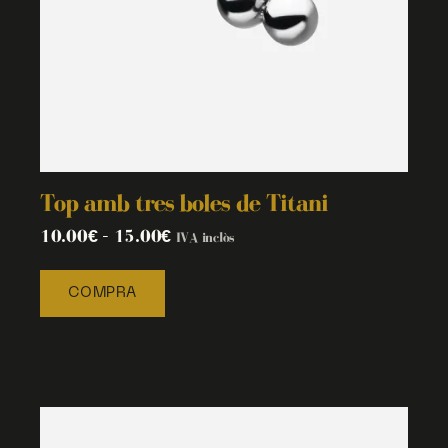
Top amb tres boles de Titani
10.00
€
–
15.00
€
IVA inclòs
COMPRA