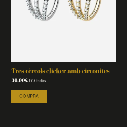
Tres cèrcols clicker amb circonites
30.00
€
IVA inclòs
COMPRA