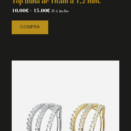
Top lluna de Titani d’1,2 mm.
10.00
€
–
15.00
€
IVA inclòs
COMPRA