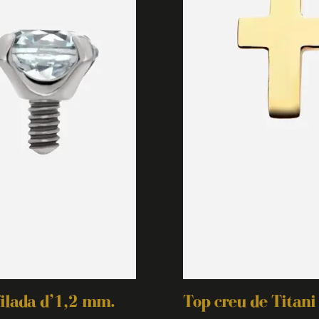
filada d’1,2 mm.
Top creu de Titani