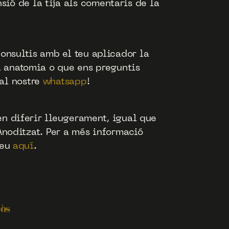
sió de la tija als comentaris de la
onsultis amb el teu aplicador la
a anatomia o que ens preguntis
al nostre
whatsapp
!
en diferir lleugerament, igual que
 Anoditzat. Per a més informació
ueu
aquí
.
lòs