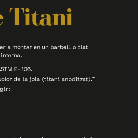
 Titani
er a montar en un barbell o flat
interna.
 ASTM F-136.
color de la joia (titani anoditzat).*
gir: