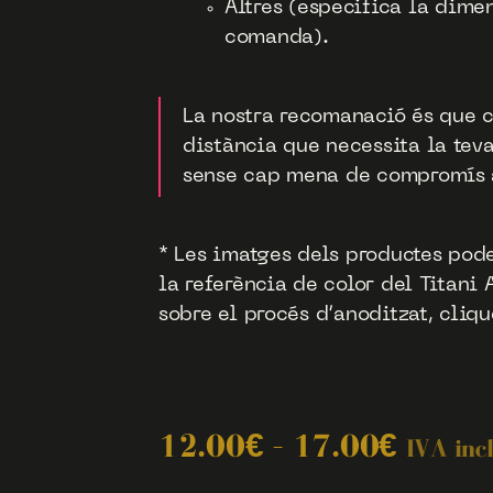
Altres (especifica la dimen
comanda).
La nostra recomanació és que c
distància que necessita la tev
sense cap mena de compromís 
* Les imatges dels productes pod
la referència de color del Titani
sobre el procés d’anoditzat, cliq
12.00
€
–
17.00
€
IVA inc