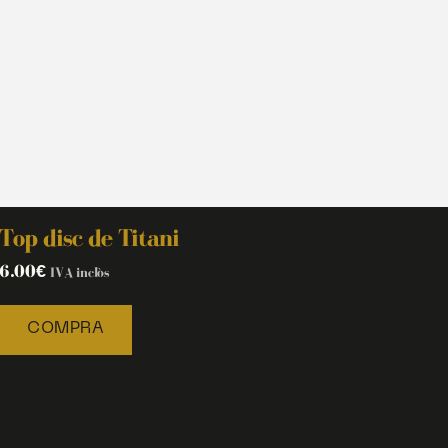
Top disc de Titani
6.00
€
IVA inclòs
COMPRA