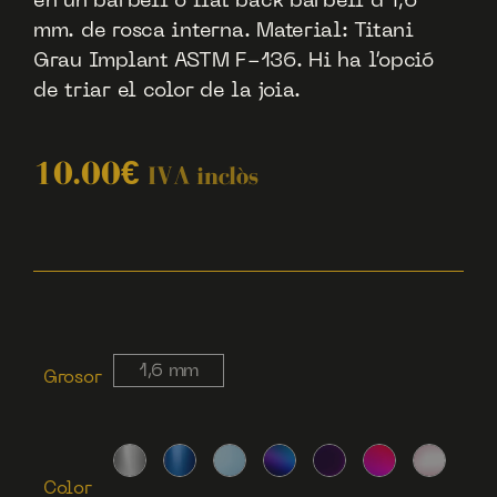
en un barbell o flat back barbell d’1,6
mm. de rosca interna. Material: Titani
Grau Implant ASTM F-136. Hi ha l’opció
de triar el color de la joia.
10.00
€
IVA inclòs
1,6 mm
Grosor
Color