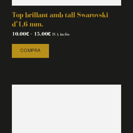
Top brillant amb tall Swarovski
d’1,6 mm.
10.00
€
–
15.00
€
IVA inclòs
COMPRA