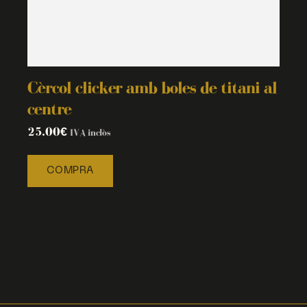
Cèrcol clicker amb boles de titani al
centre
25.00
€
IVA inclòs
COMPRA