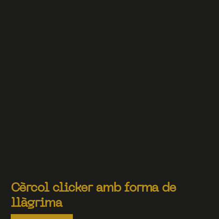
Cèrcol clicker amb forma de
llàgrima