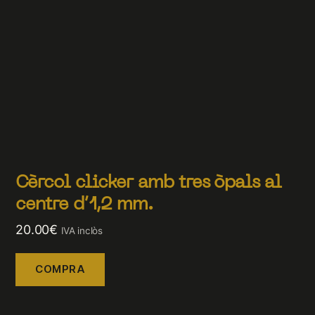
Cèrcol clicker amb tres òpals al
centre d’1,2 mm.
20.00
€
IVA inclòs
COMPRA