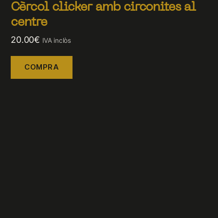
Cèrcol clicker amb circonites al
centre
20.00
€
IVA inclòs
COMPRA