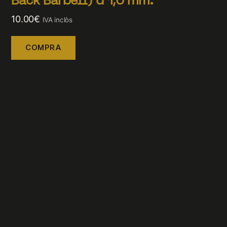
Back Barbell) d’1,6 mm.
10.00
€
IVA inclòs
COMPRA