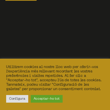
Utilitzem cookies al nostre lloc web per oferir-vos
l'experiència més rellevant recordant les vostres
preferències i visites repetides. Al fer clic a
"Acceptar-ho tot", accepteu l'ús de totes les cookies.
Tanmateix, podeu visitar "Configuració de les
galetes" per proporcionar un consentiment controlat.
Configura
Acceptar-ho tot