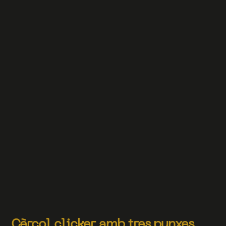
Cèrcol clicker amb tres punxes