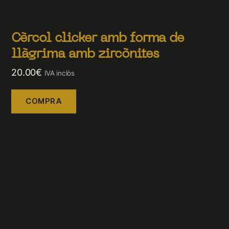
Cèrcol clicker amb forma de
llàgrima amb zircònites
20.00
€
IVA inclòs
COMPRA