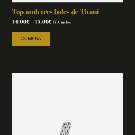
Top amb tres boles de Titani
10.00
€
–
15.00
€
IVA inclòs
COMPRA