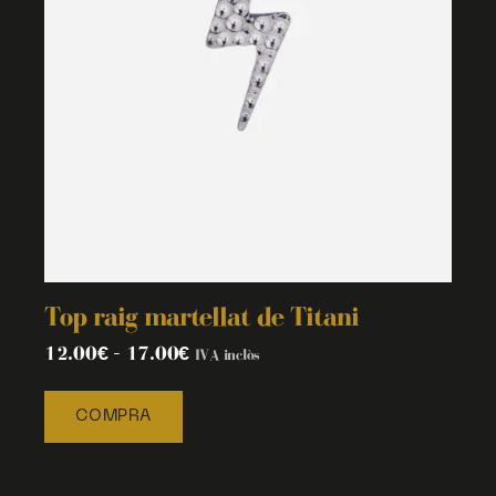
Top raig martellat de Titani
12.00
€
–
17.00
€
IVA inclòs
COMPRA